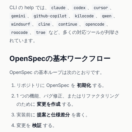
CLI の help では、
、
、
、
claude
codex
cursor
、
、
、
、
gemini
github-copilot
kilocode
qwen
、
、
、
、
windsurf
cline
continue
opencode
、
など、多くの対応ツールが列挙さ
roocode
trae
れています。
OpenSpecの基本ワークフロー
OpenSpec の基本ループは次のとおりです。
リポジトリに OpenSpec を
初期化
する。
1 つの機能、バグ修正、またはリファクタリング
のために
変更を作成
する。
実装前に
提案と仕様差分
を書く。
変更を
検証
する。