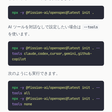
npx
 -y
 @fission-ai/openspec@latest
 init
 .
AI ツールを対話なしで設定したい場合は
--tools
を使います。
npx
 -y
 @fission-ai/openspec@latest
 init
 .
 --
tools
 claude,codex,cursor,gemini,github-
copilot
次のようにも実行できます。
npx
 -y
 @fission-ai/openspec@latest
 init
 .
 --
tools
 all
npx
 -y
 @fission-ai/openspec@latest
 init
 .
 --
tools
 none