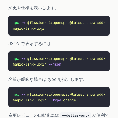
変更や仕様を表示します。
npx
 -y
 @fission-ai/openspec@latest
 show
 add-
magic-link-login
JSON で表示するには:
npx
 -y
 @fission-ai/openspec@latest
 show
 add-
magic-link-login
 --json
名前が曖昧な場合は type を指定します。
npx
 -y
 @fission-ai/openspec@latest
 show
 add-
magic-link-login
 --type
 change
変更レビューの自動化には
が便利で
--deltas-only