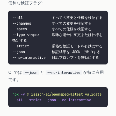
便利な検証フラグ:
--all              すべての変更と仕様を検証する
--changes          すべての変更を検証する
--specs            すべての仕様を検証する
--type <type>      曖昧な場合に変更または仕様を
指定する
--strict           厳格な検証モードを有効にする
--json             検証結果を JSON で出力する
--no-interactive   対話プロンプトを無効にする
CI では
と
が特に有用
--json
--no-interactive
です。
npx
 -y
 @fission-ai/openspec@latest
 validate
--all
 --strict
 --json
 --no-interactive