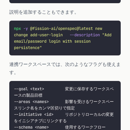
説明を追加することもできます。
npx
 -y
 @fission-ai/openspec@latest
 new
change
 add-user-login
   --description
 "
Add 
email/password login with session 
persistence
"
連携ワークスペースでは、次のようなフラグも使えま
す。
--goal <text>         変更に保存するワークスペ
ースの製品目標
--areas <names>       影響を受けるワークスペー
スリンク名をカンマ区切りで指定
--initiative <id>     リポジトリローカルの変更
をイニシアチブにリンクする
--schema <name>       使用するワークフロー 