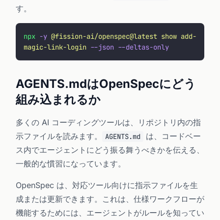
す。
npx
 -y
 @fission-ai/openspec@latest
 show
 add-
magic-link-login
 --json
 --deltas-only
AGENTS.mdはOpenSpecにどう
組み込まれるか
多くの AI コーディングツールは、リポジトリ内の指
示ファイルを読みます。
は、コードベー
AGENTS.md
ス内でエージェントにどう振る舞うべきかを伝える、
一般的な慣習になっています。
OpenSpec は、対応ツール向けに指示ファイルを生
成または更新できます。これは、仕様ワークフローが
機能するためには、エージェントがルールを知ってい