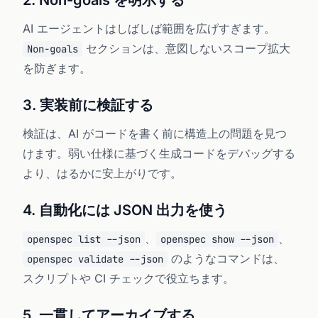
2. Non-goals を明示する
AI エージェントはしばしば範囲を広げすぎます。
セクションは、意図しないスコープ拡大
Non-goals
を防ぎます。
3. 実装前に検証する
検証は、AI がコードを書く前に構造上の問題を見つ
けます。弱い仕様に基づく生成コードをデバッグする
より、はるかに安上がりです。
4. 自動化には JSON 出力を使う
、
、
openspec list --json
openspec show --json
のようなコマンドは、
openspec validate --json
スクリプトや CI チェックで役立ちます。
5. 一貫してアーカイブする