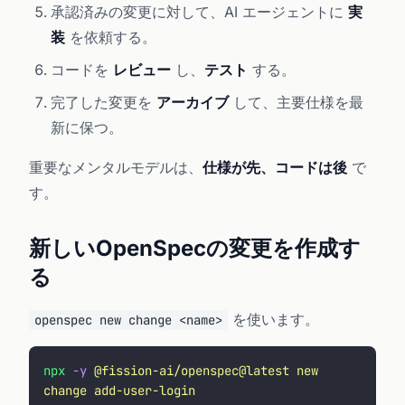
承認済みの変更に対して、AI エージェントに
実
装
を依頼する。
コードを
レビュー
し、
テスト
する。
完了した変更を
アーカイブ
して、主要仕様を最
新に保つ。
重要なメンタルモデルは、
仕様が先、コードは後
で
す。
新しいOpenSpecの変更を作成す
る
を使います。
openspec new change <name>
npx
 -y
 @fission-ai/openspec@latest
 new
change
 add-user-login