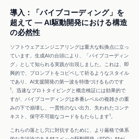
導入：「バイブコーディング」を
超えて — AI駆動開発における構造
の必然性
ソフトウェアエンジニアリングは重大な転換点に立っ
ています。生成AIの台頭により、「バイブコーディン
グ」として知られる実践が出現しました。これは、即
興的で、プロンプトをコピペして祈るようなスタイル
であり、AI支援開発の第一波を特徴づけるものです
1
。迅速なプロトタイピングと概念検証には効果的で
すが、バイブコーディングは本番レベルの複雑さの重
みの下で崩壊し、一貫性のない出力、失われたコンテ
1
キスト、保守不可能なコードをもたらします
。
これらの落とし穴に対抗するために、より厳格で体系
的な方法論である**スペック駆動開発（SDD）**が