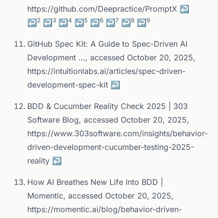
https://github.com/Deepractice/PromptX
↩
2
3
4
5
6
7
8
9
↩
↩
↩
↩
↩
↩
↩
↩
GitHub Spec Kit: A Guide to Spec-Driven AI
Development …, accessed October 20, 2025,
https://intuitionlabs.ai/articles/spec-driven-
development-spec-kit
↩
BDD & Cucumber Reality Check 2025 | 303
Software Blog, accessed October 20, 2025,
https://www.303software.com/insights/behavior-
driven-development-cucumber-testing-2025-
reality
↩
How AI Breathes New Life Into BDD |
Momentic, accessed October 20, 2025,
https://momentic.ai/blog/behavior-driven-