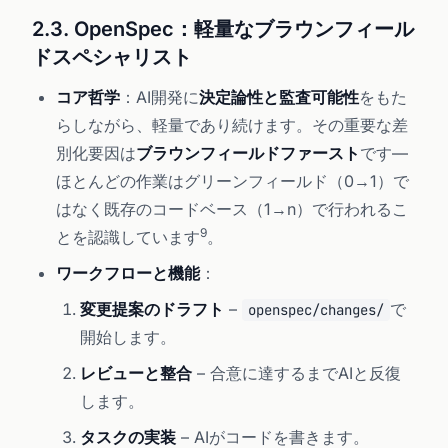
2.3. OpenSpec：軽量なブラウンフィール
ドスペシャリスト
コア哲学
：AI開発に
決定論性と監査可能性
をもた
らしながら、軽量であり続けます。その重要な差
別化要因は
ブラウンフィールドファースト
です—
ほとんどの作業はグリーンフィールド（0→1）で
はなく既存のコードベース（1→n）で行われるこ
9
とを認識しています
。
ワークフローと機能
：
変更提案のドラフト
–
で
openspec/changes/
開始します。
レビューと整合
– 合意に達するまでAIと反復
します。
タスクの実装
– AIがコードを書きます。