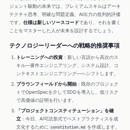
ジェント駆動の未来では、プレミアムスキルはアーキ
テクチャ思考、明確な問題定義、AI出力の批判的評価
です。
仕様は新しいソースコード
であり、それを書く
ことをマスターした人が未来を設計するでしょう。
テクノロジーリーダーへの戦略的推奨事項
トレーニングへの投資
：新しい言語から高次のス
キル—要件エンジニアリング、システム設計、コ
ンテキストエンジニアリング—へシフトします。
ブラウンフィールドから開始
：既存のプロジェク
トでOpenSpecを介してSDDを導入し、低リスク
で高価値の証明を行います。
「プロジェクトコンスティテューション」を確
立
：今日、AI可読形式でベストプラクティスを成
文化するために
を作成します。
constitution.md