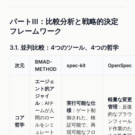
パートIII：比較分析と戦略的決定
フレームワーク
3.1. 並列比較：4つのツール、4つの哲学
BMAD-
次元
spec-kit
OpenSpec
METHOD
エージェ
ント的ア
ジャイ
軽量な変更
ル
：AIチ
実行可能な仕
管理
：反復
ームが人
様
：ゲート制
的なブラウ
コア
間のロー
御された、検
ンフィール
哲学
ルをシミ
証可能で、再
ド作業のた
ュレート
現可能なフロ