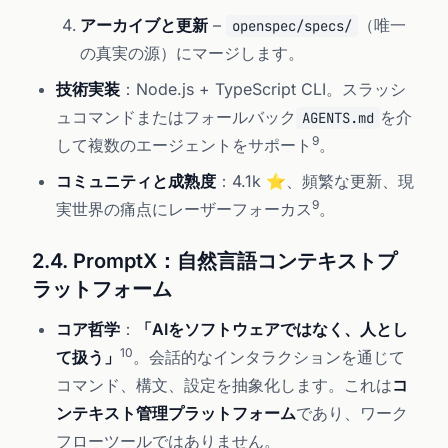
アーカイブと更新
–
（唯一
openspec/specs/
の真実の源）にマージします。
技術実装
：Node.js + TypeScript CLI。スラッシ
ュコマンドまたはフォールバック
を介
AGENTS.md
9
して複数のエージェントをサポート
。
コミュニティと成熟度
：4.1k ⭐、頻繁な更新、現
9
実世界の痛点にレーザーフォーカス
。
2.4. PromptX：自然言語コンテキストプ
ラットフォーム
コア哲学
：
「AIをソフトウェアではなく、人とし
10
て扱う」
。会話的なインタラクションを通じて
コマンド、構文、設定を抽象化します。これは
コ
ンテキスト管理プラットフォーム
であり、ワーク
フローツールではありません。