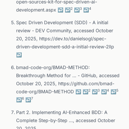
open-sources-kit-for-spec-driven-ai-
2
3
4
development.aspx
↩
↩
↩
↩
Spec Driven Development (SDD) - A initial
review - DEV Community, accessed October
20, 2025,
https://dev.to/danielsogl/spec-
driven-development-sdd-a-initial-review-2llp
↩
bmad-code-org/BMAD-METHOD:
Breakthrough Method for … - GitHub, accessed
October 20, 2025,
https://github.com/bmad-
2
3
4
5
code-org/BMAD-METHOD
↩
↩
↩
↩
↩
6
7
↩
↩
Part 2. Implementing AI-Enhanced BDD: A
Complete Step-by-Step …, accessed October
20, 2025,