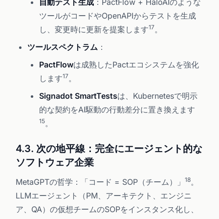
自動テスト生成
：PactFlow + HaloAIのような
ツールがコードやOpenAPIからテストを生成
17
し、変更時に更新を提案します
。
ツールスペクトラム
：
PactFlow
は成熟したPactエコシステムを強化
17
します
。
Signadot SmartTests
は、Kubernetesで明示
的な契約をAI駆動の行動差分に置き換えます
15
。
4.3. 次の地平線：完全にエージェント的な
ソフトウェア企業
18
MetaGPTの哲学：「コード = SOP（チーム）」
。
LLMエージェント（PM、アーキテクト、エンジニ
ア、QA）の仮想チームのSOPをインスタンス化し、