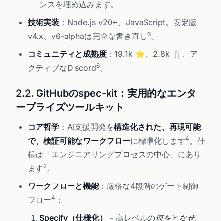
ンスを埋め込みます。
技術実装
：Node.js v20+、JavaScript。安定版
6
v4.x、v6-alphaは完全な書き直し
。
コミュニティと成熟度
：19.1k ⭐、2.8k 🍴、ア
6
クティブなDiscord
。
2.2. GitHubのspec-kit：実用的なエンタ
ープライズツールキット
コア哲学
：AI支援開発を
構造化された、再現可能
4
で、検証可能なワークフロー
に標準化します
。仕
様は「エンジニアリングプロセスの中心」にあり
2
ます
。
ワークフローと機能
：厳格な4段階のゲート制御
4
フロー
：
Specify（仕様化）
– 高レベルの
何を
と
なぜ
。