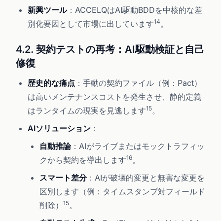
新興ツール
：ACCELQはAI駆動BDDを中核的な差
14
別化要因として市場に出しています
。
4.2. 契約テストの再考：AI駆動検証と自己
修復
歴史的な痛点
：手動の契約ファイル（例：Pact）
は高いメンテナンスコストを発生させ、静的定義
15
はランタイムの現実を見逃します
。
AIソリューション
：
自動推論
：AIがライブまたはモックトラフィッ
16
クから契約を導出します
。
スマート差分
：AIが破壊的変更と無害な変更を
区別します（例：タイムスタンプ対フィールド
15
削除）
。