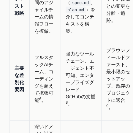
間のアジ
（
、
spec.md
スト
との変更を
ャイルチ
）を
plan.md
戦略
分離・追
ームの情
介してコンテ
跡。
報フロー
キストを構
を模倣。
築。
ブラウンフ
強力なツール
フルスタ
ィールドフ
チェーン、エ
ックAIチ
ァースト、
主要
ージェント不
ーム、コ
最小限のセ
な差
可知、エンタ
ーディン
ットアッ
別化
ープライズグ
グを超え
プ、既存の
要因
レード、
て拡張可
プロジェク
GitHubの支援
6
能
。
トに適合
8
。
9
。
深いドメ