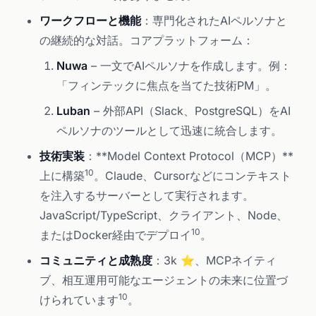
ワークフローと機能
：専門化されたAIペルソナと
の継続的な対話。コアプラットフォーム：
Nuwa
– 一文でAIペルソナを作成します。例：
「フィンテックに焦点を当てた技術PM」。
Luban
– 外部API（Slack、PostgreSQL）をAI
ペルソナのツールとして迅速に統合します。
技術実装
：**Model Context Protocol（MCP）**
10
上に構築
。Claude、Cursorなどにコンテキスト
を注入するサーバーとして実行されます。
JavaScript/TypeScript、クライアント、Node、
10
またはDocker経由でデプロイ
。
コミュニティと成熟度
：3k ⭐、MCPネイティ
ブ、相互運用可能なエージェントの未来に位置づ
10
けられています
。