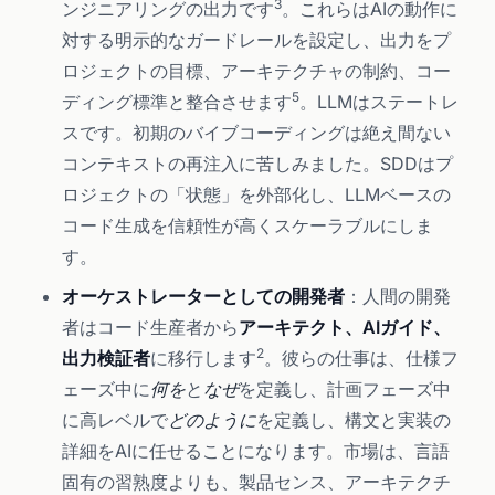
3
ンジニアリングの出力です
。これらはAIの動作に
対する明示的なガードレールを設定し、出力をプ
ロジェクトの目標、アーキテクチャの制約、コー
5
ディング標準と整合させます
。LLMはステートレ
スです。初期のバイブコーディングは絶え間ない
コンテキストの再注入に苦しみました。SDDはプ
ロジェクトの「状態」を外部化し、LLMベースの
コード生成を信頼性が高くスケーラブルにしま
す。
オーケストレーターとしての開発者
：人間の開発
者はコード生産者から
アーキテクト、AIガイド、
2
出力検証者
に移行します
。彼らの仕事は、仕様フ
ェーズ中に
何を
と
なぜ
を定義し、計画フェーズ中
に高レベルで
どのように
を定義し、構文と実装の
詳細をAIに任せることになります。市場は、言語
固有の習熟度よりも、製品センス、アーキテクチ