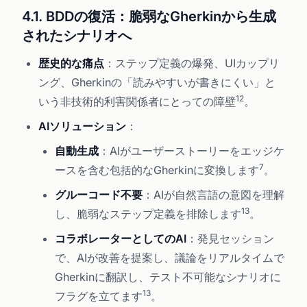
4.1. BDDの復活：脆弱なGherkinから生成
されたシナリオへ
歴史的な痛点
：ステップ定義の爆発、UIカップリ
ング、Gherkinの「読みやすいが書きにくい」と
12
いう非技術的利害関係者にとっての障壁
。
AIソリューション
：
自動生成
：AIがユーザーストーリーをエッジケ
7
ースを含む包括的なGherkinに変換します
。
グルーコード不要
：AIが自然言語の意図を理解
13
し、脆弱なステップ定義を排除します
。
コラボレーターとしてのAI
：発見セッション
で、AIが改善を提案し、議論をリアルタイムで
Gherkinに翻訳し、テスト不可能なシナリオに
13
フラグを立てます
。