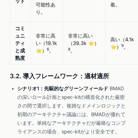
ット
可能性あ
着。
り。
コミ
ュニ
非常に高
非常に高い
高い（4.1k
ティ
い（19.1k
（39.3k ⭐）
9
⭐）
。
6
8
と成
⭐）
。
。
熟度
3.2. 導入フレームワーク：適材適所
シナリオ1：先駆的なグリーンフィールド
BMAD
の深いロール計画とspec-kitの構造化された厳密
さの間で選択します。複雑なドメインロジックと
初期のアーキテクチャ議論には、BMADが優れて
います。単純なアーキテクチャだが厳格なコンプ
ライアンスの場合、spec-kitがより安全です。