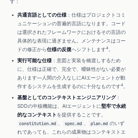
す：
共通言語としての仕様
：仕様はプロジェクトコミ
ュニケーションの普遍的言語になります。コード
は選択されたフレームワークにおけるその言語の
具体的な表現に過ぎません。メンテナンスはコー
4
ドの修正から
仕様の反復
へシフトします
。
実行可能な仕様
：意図と実装を橋渡しするため
に、仕様は正確で、完全で、曖昧性がない必要が
あります—人間の介入なしにAIエージェントが動
4
作するシステムを生成するのに十分なものです
。
基盤としてのコンテキストエンジニアリング
：
SDDの中核機能は、AIエージェントに
堅牢で永続
的なコンテキスト
を提供することです。
、
、
のいず
constitution.md
spec.md
plan.md
れであっても、これらの成果物はコンテキストエ