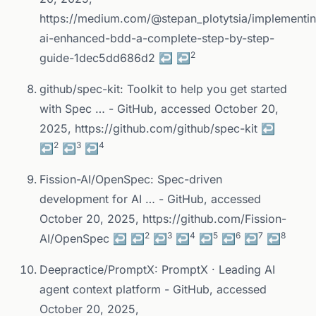
https://medium.com/@stepan_plotytsia/implementi
ai-enhanced-bdd-a-complete-step-by-step-
2
guide-1dec5dd686d2
↩
↩
github/spec-kit: Toolkit to help you get started
with Spec … - GitHub, accessed October 20,
2025,
https://github.com/github/spec-kit
↩
2
3
4
↩
↩
↩
Fission-AI/OpenSpec: Spec-driven
development for AI … - GitHub, accessed
October 20, 2025,
https://github.com/Fission-
2
3
4
5
6
7
8
AI/OpenSpec
↩
↩
↩
↩
↩
↩
↩
↩
Deepractice/PromptX: PromptX · Leading AI
agent context platform - GitHub, accessed
October 20, 2025,