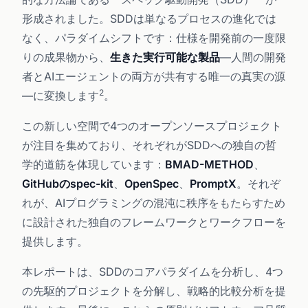
形成されました。SDDは単なるプロセスの進化では
なく、パラダイムシフトです：仕様を開発前の一度限
りの成果物から、
生きた実行可能な製品
—人間の開発
者とAIエージェントの両方が共有する唯一の真実の源
2
—に変換します
。
この新しい空間で4つのオープンソースプロジェクト
が注目を集めており、それぞれがSDDへの独自の哲
学的道筋を体現しています：
BMAD-METHOD
、
GitHubのspec-kit
、
OpenSpec
、
PromptX
。それぞ
れが、AIプログラミングの混沌に秩序をもたらすため
に設計された独自のフレームワークとワークフローを
提供します。
本レポートは、SDDのコアパラダイムを分析し、4つ
の先駆的プロジェクトを分解し、戦略的比較分析を提