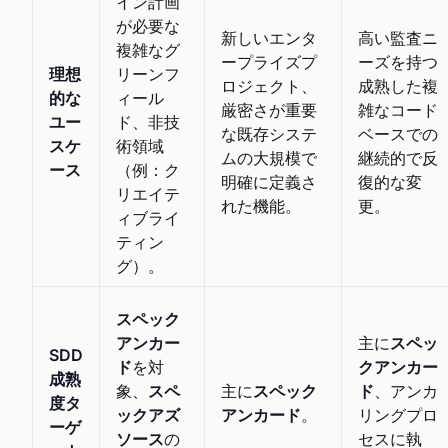
イン計画
が必要な
新しいエンタ
高い監査ニ
複雑なグ
ープライズプ
ーズを持つ
理想
リーンフ
ロジェクト、
成熟した複
的な
ィール
厳密さが重要
雑なコード
ユー
ド、非技
な既存システ
ベースでの
スケ
術領域
ムの大規模で
継続的で反
ース
（例：ク
明確に定義さ
復的な変
リエイテ
れた機能。
更。
ィブライ
ティン
グ）。
スペック
アンカー
主に
スペッ
SDD
ド
を対
クアンカー
成熟
象、
スペ
主に
スペック
ド
、アンカ
度タ
ックアズ
アンカード
。
リングプロ
ーゲ
ソース
の
セスに執