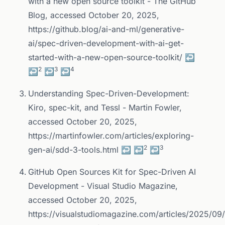
with a new open source toolkit - The GitHub
Blog, accessed October 20, 2025,
https://github.blog/ai-and-ml/generative-
ai/spec-driven-development-with-ai-get-
started-with-a-new-open-source-toolkit/
↩
2
3
4
↩
↩
↩
Understanding Spec-Driven-Development:
Kiro, spec-kit, and Tessl - Martin Fowler,
accessed October 20, 2025,
https://martinfowler.com/articles/exploring-
2
3
gen-ai/sdd-3-tools.html
↩
↩
↩
GitHub Open Sources Kit for Spec-Driven AI
Development - Visual Studio Magazine,
accessed October 20, 2025,
https://visualstudiomagazine.com/articles/2025/09