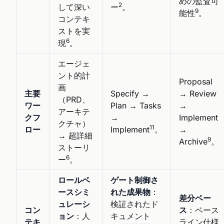
めの監査可
2
して深い
ー
。
9
能性
。
コンテキ
ストを実
6
現
。
エージェ
ント的計
Proposal
画
主要
Specify →
→ Review
（PRD、
ワー
Plan → Tasks
→
アーキテ
クフ
→
Implement
クチャ）
11
ロー
Implement
。
→
→ 超詳細
9
Archive
。
ストーリ
6
ー
。
ロールベ
ゲート制御さ
ースシミ
れた成果物
：
差分ベー
ュレーシ
検証されたド
コン
ス
：ベース
ョン
：人
キュメント
テキ
ライン仕様