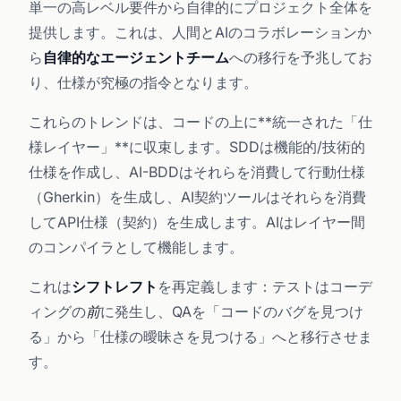
単一の高レベル要件から自律的にプロジェクト全体を
提供します。これは、人間とAIのコラボレーションか
ら
自律的なエージェントチーム
への移行を予兆してお
り、仕様が究極の指令となります。
これらのトレンドは、コードの上に**統一された「仕
様レイヤー」**に収束します。SDDは機能的/技術的
仕様を作成し、AI-BDDはそれらを消費して行動仕様
（Gherkin）を生成し、AI契約ツールはそれらを消費
してAPI仕様（契約）を生成します。AIはレイヤー間
のコンパイラとして機能します。
これは
シフトレフト
を再定義します：テストはコーデ
ィングの
前
に発生し、QAを「コードのバグを見つけ
る」から「仕様の曖昧さを見つける」へと移行させま
す。