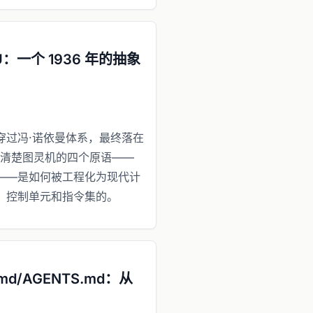
：一个 1936 年的抽象
片
穿过冯·诺依曼体系，最终落在
讲清楚图灵机的四个原语——
——是如何被工程化为现代计
、控制单元和指令集的。
md/AGENTS.md：从