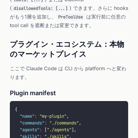
(
) できます。さらに hooks
disallowedTools: [...]
がもう1層を追加し、
は実行前に任意の
PreToolUse
tool call を遮断または変更できます。
プラグイン・エコシステム：本物
のマーケットプレイス
ここで Claude Code は CLI から platform へと変わ
ります。
Plugin manifest
{
  "
name
"
:
 "
my-plugin
"
,
  "
commands
"
:
 "
./commands
"
,
  "
agents
"
:
 [
"
./agents
"
],
  "
skills
"
:
 "
./skills
"
,