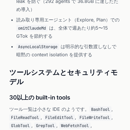
leak を防ぐ（292 agents で 36.8GB に達したた
め導入）
読み取り専用エージェント（Explore, Plan）での
は、全体で週あたり約5〜15
omitClaudeMd
GTok を節約する
は明示的な引数渡しなしで
AsyncLocalStorage
暗黙の context isolation を提供する
ツールシステムとセキュリティモ
デル
30以上の built-in tools
ツール一覧は小さな IDE のようです。
,
BashTool
,
,
,
FileReadTool
FileEditTool
FileWriteTool
,
,
,
GlobTool
GrepTool
WebFetchTool