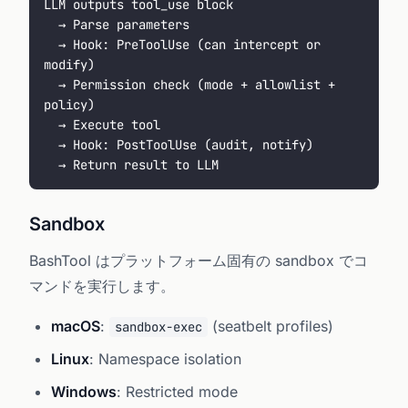
LLM outputs tool_use block
  → Parse parameters
  → Hook: PreToolUse (can intercept or 
modify)
  → Permission check (mode + allowlist + 
policy)
  → Execute tool
  → Hook: PostToolUse (audit, notify)
  → Return result to LLM
Sandbox
BashTool はプラットフォーム固有の sandbox でコ
マンドを実行します。
macOS
:
(seatbelt profiles)
sandbox-exec
Linux
: Namespace isolation
Windows
: Restricted mode