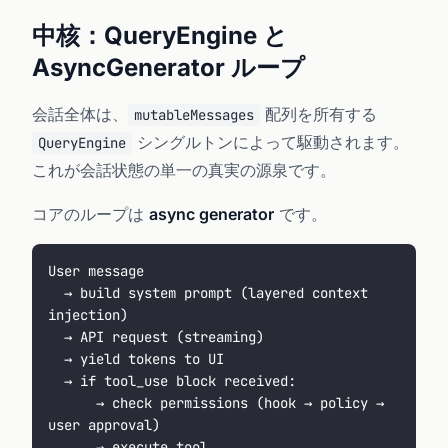
中核：QueryEngine と
AsyncGenerator ループ
会話全体は、
配列を所有する
mutableMessages
シングルトンによって駆動されます。
QueryEngine
これが会話状態の単一の真実の源泉です。
コアのループは
async generator
です。
User message
  → build system prompt (layered context 
injection)
  → API request (streaming)
  → yield tokens to UI
  → if tool_use block received:
      → check permissions (hook → policy → 
user approval)
      → execute tool