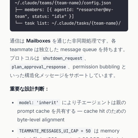
~/.claude/teams/{team-name}/config.json
├── members: [{ agentId: "researcher@my-
team", status: "idle" }]
└── task list: ~/.claude/tasks/{team-name}/
通信は
Mailboxes
を通じた非同期処理です。各
teammate は独立した message queue を持ちます。
プロトコルは
、
shutdown_request
、permission bubbling と
plan_approval_response
いった構造化メッセージをサポートしています。
重要な設計判断：
により子エージェントは親の
model: 'inherit'
prompt cache を共有する — cache hit のための
byte-level alignment
は memory
TEAMMATE_MESSAGES_UI_CAP = 50