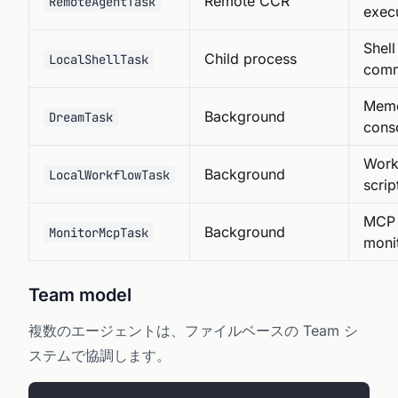
Remote CCR
RemoteAgentTask
exec
Shell
Child process
LocalShellTask
com
Mem
Background
DreamTask
conso
Work
Background
LocalWorkflowTask
scrip
MCP 
Background
MonitorMcpTask
moni
Team model
複数のエージェントは、ファイルベースの Team シ
ステムで協調します。