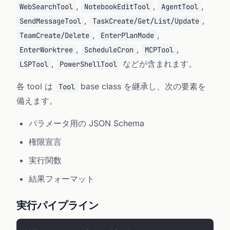
,
,
,
WebSearchTool
NotebookEditTool
AgentTool
,
,
SendMessageTool
TaskCreate/Get/List/Update
,
,
TeamCreate/Delete
EnterPlanMode
,
,
,
EnterWorktree
ScheduleCron
MCPTool
,
などが含まれます。
LSPTool
PowerShellTool
各 tool は
base class を継承し、次の要素を
Tool
備えます。
パラメータ用の JSON Schema
権限宣言
実行関数
結果フォーマット
実行パイプライン