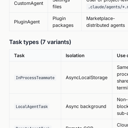
CustomAgent
files
.claude/agents/*.
Plugin
Marketplace-
PluginAgent
packages
distributed agents
Task types (7 variants)
Task
Isolation
Use 
Sam
proc
AsyncLocalStorage
InProcessTeammate
shar
termi
Non-
Async background
bloc
LocalAgentTask
sub-
Clou