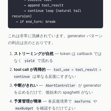
      → append tool_result
      → continue loop (natural tail 
recursion)
  → if end_turn: break
これは非常に洗練されています。generator パターン
の利点は次のとおりです。
ストリーミングが自然
— token は callback では
なく
で流れる
yield
tool call が再帰的
—
tool_use → tool_result →
は単なる反復にすぎない
continue
中断がきれい
—
が generator
AbortController
を止めるだけで、後始末の spaghetti がない
予算管理が簡単
— 各反復境界で
や
maxTurns
を確認するだけでよい
maxBudget