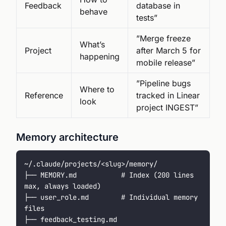
Feedback
database in
behave
tests”
”Merge freeze
What’s
Project
after March 5 for
happening
mobile release”
”Pipeline bugs
Where to
Reference
tracked in Linear
look
project INGEST”
Memory architecture
~/.claude/projects/<slug>/memory/
├── MEMORY.md           # Index (200 lines 
max, always loaded)
├── user_role.md        # Individual memory 
files
├── feedback_testing.md