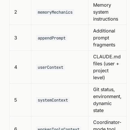
Memory
2
system
memoryMechanics
instructions
Additional
3
prompt
appendPrompt
fragments
CLAUDE.md
files (user +
4
userContext
project
level)
Git status,
environment,
5
systemContext
dynamic
state
Coordinator-
6
mode tool
workerToolsContext