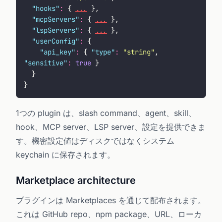
  "
hooks
"
:
 { 
...
 },
  "
mcpServers
"
:
 { 
...
 },
  "
lspServers
"
:
 { 
...
 },
  "
userConfig
"
:
 {
    "
api_key
"
:
 { 
"
type
"
:
 "
string
"
, 
"
sensitive
"
:
 true
 }
  }
}
1つの plugin は、slash command、agent、skill、
hook、MCP server、LSP server、設定を提供できま
す。機密設定値はディスクではなくシステム
keychain に保存されます。
Marketplace architecture
プラグインは Marketplaces を通じて配布されます。
これは GitHub repo、npm package、URL、ローカ